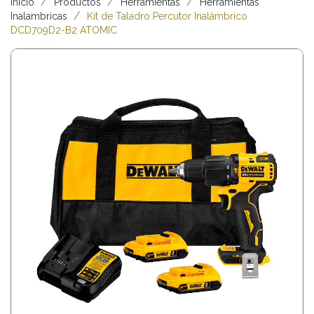
Inicio
Productos
Herramientas
Herramientas
Inalambricas
Kit de Taladro Percutor Inalámbrico
DCD709D2-B2 ATOMIC