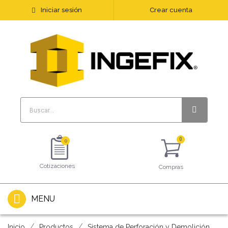
Iniciar sesión
Crear cuenta
0
Cotizaciones
Compras
MENU
Inicio
Productos
Sistema de Perforación y Demolición