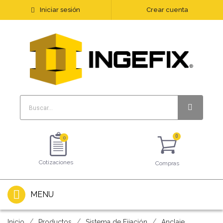
Iniciar sesión
Crear cuenta
0
Cotizaciones
Compras
MENU
Inicio
Productos
Sistema de Fijación
Anclaje