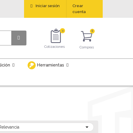
Iniciar sesión
Crear
cuenta
0
Cotizaciones
Compras
lición
Herramientas

Relevancia