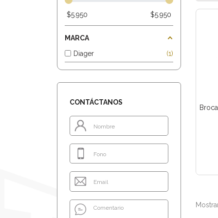
$
5.950
$
5.950
MARCA
Diager
1
CONTÁCTANOS
Broca
Mostran