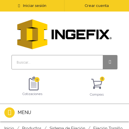
Iniciar sesión
Crear cuenta
0
Cotizaciones
Compras
MENU
Inicio
Productos
Sistema de Fijación
Fijación Tornillo