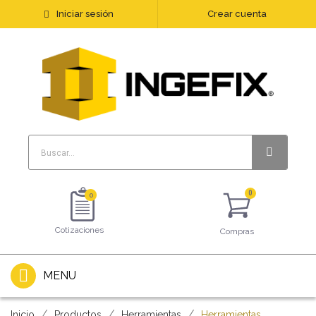
Iniciar sesión
Crear cuenta
0
Cotizaciones
Compras
MENU
Inicio
Productos
Herramientas
Herramientas